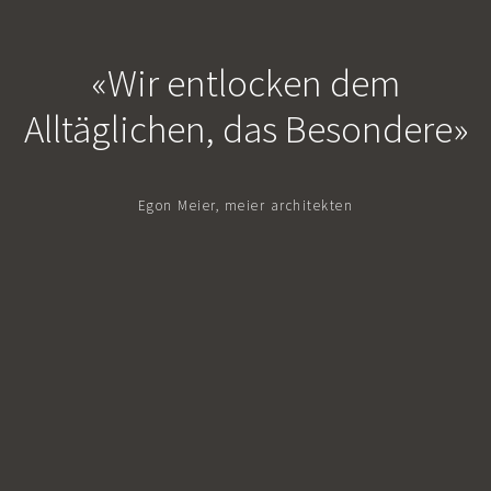
«Wir entlocken dem
Alltäglichen, das Besondere»
Egon Meier, meier architekten
ZUM PROJEKT
ZUM PROJEKT
ZUM PROJEKT
ZUM PROJEKT