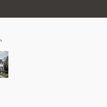
Objekt
223
n