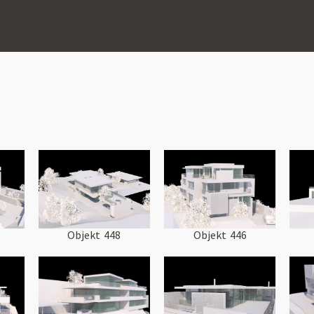
Objekt
327
Objekt
448
Objekt
446